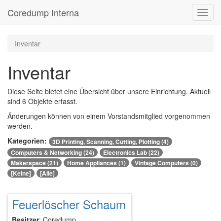
Coredump Interna
Inventar
Inventar
Diese Seite bietet eine Übersicht über unsere Einrichtung. Aktuell
sind 6 Objekte erfasst.
Änderungen können von einem Vorstandsmitglied vorgenommen
werden.
Kategorien:
3D Printing, Scanning, Cutting, Plotting (4)
Computers & Networking (24)
Electronics Lab (22)
Makerspace (21)
Home Appliances (1)
Vintage Computers (0)
[Keine]
[Alle]
Feuerlöscher Schaum
Besitzer
: Coredump