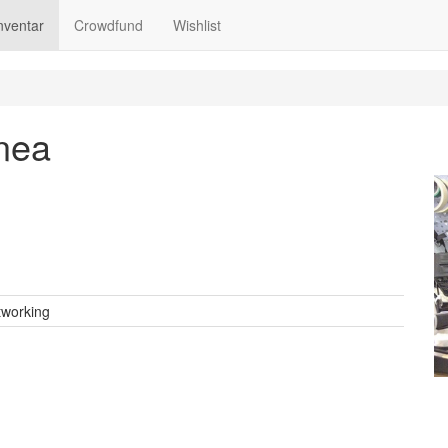
nventar
Crowdfund
Wishlist
inea
working